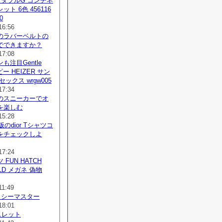
 ダブルG コンチネ
ト 6色 456116
0
16:56
のラバーベルトの
でできますか？
17:08
も注目Gentle
コピー HEIZER サン
ックス wrgw005
17:34
のスニーカーでオ
を楽しむ
15:28
版のdior Tシャツコ
をチェックしよ
17:24
FUN HATCH
OLD メガネ 偽物
11:49
 シーマスター
18:01
レスレット