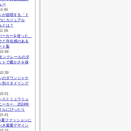
ュー
16:46
ンが提唱する「ド
のにカジュアル
ルとは？
11:06
agaパーカーを使った、
けど存在感のある
ート集
10:49
、モンクレールのダ
ットで暖かさを保
10:39
ンのダウンジャケ
ン別スタイリング
18:01
ンスとミュウミュ
ーカー、2024年
イルにぴったり
15:41
、春夏ファッションに
べき最愛デザイン
10:15