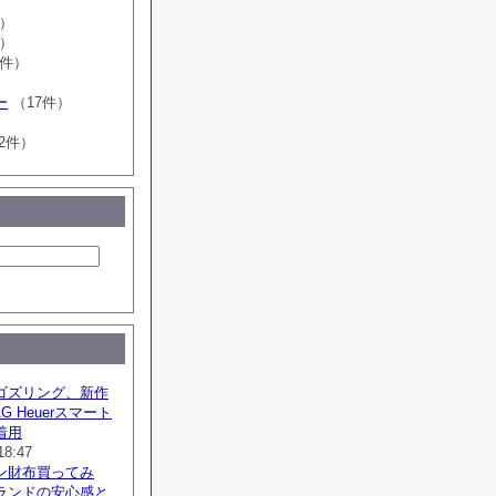
件）
件）
0件）
ー
（17件）
2件）
ゴズリング、新作
G Heuerスマート
着用
18:47
ン財布買ってみ
ランドの安心感と