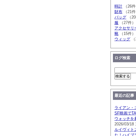
時計
（26
財布
（21
バッグ
（2
服
（27件）
アクセサリ
靴
（15件）
ウィッグ
（
ログ検索
最近の記事
ライアン・
SF映画でTA
ウォッチを
2026/03/18 
ルイヴィト
た！ハイブ