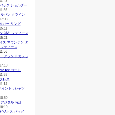
11:43
バッグ ショルダー
11:55
カルバン クライン
17:03
ルバー リング
15:11
ン 財布 レディース
15:21
イス マウンテン ダ
 レディース
11:56
ー グランド カレラ
17:13
 gore tex コート
11:58
ックレス
11:14
ポイント t シャツ
10:50
 デジタル 時計
18:19
ビジネス バッグ