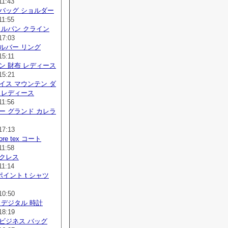
11:43
バッグ ショルダー
11:55
カルバン クライン
17:03
ルバー リング
15:11
ン 財布 レディース
15:21
イス マウンテン ダ
 レディース
11:56
ー グランド カレラ
17:13
 gore tex コート
11:58
ックレス
11:14
ポイント t シャツ
10:50
 デジタル 時計
18:19
ビジネス バッグ