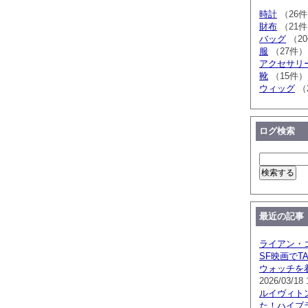
時計
（26
財布
（21
バッグ
（2
服
（27件）
アクセサリ
靴
（15件）
ウィッグ
（
ログ検索
最近の記事
ライアン・
SF映画でTA
ウォッチを
2026/03/18 
ルイヴィト
た！ハイブ