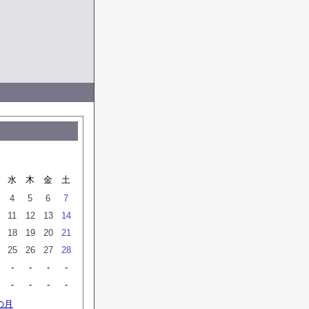
水
木
金
土
4
5
6
7
11
12
13
14
18
19
20
21
25
26
27
28
-
-
-
-
-
-
-
-
の月