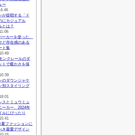
ュー
16:46
ンが提唱する「ド
のにカジュアル
ルとは？
11:06
agaパーカーを使った、
けど存在感のある
ート集
10:49
、モンクレールのダ
ットで暖かさを保
10:39
ンのダウンジャケ
ン別スタイリング
18:01
ンスとミュウミュ
ーカー、2024年
イルにぴったり
15:41
、春夏ファッションに
べき最愛デザイン
10:15