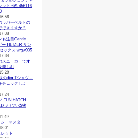
 ダブルG コンチネ
ト 6色 456116
0
16:56
のラバーベルトの
でできますか？
17:08
も注目Gentle
コピー HEIZER サン
ックス wrgw005
17:34
のスニーカーでオ
を楽しむ
15:28
版のdior Tシャツコ
をチェックしよ
17:24
FUN HATCH
OLD メガネ 偽物
11:49
 シーマスター
18:01
レスレット