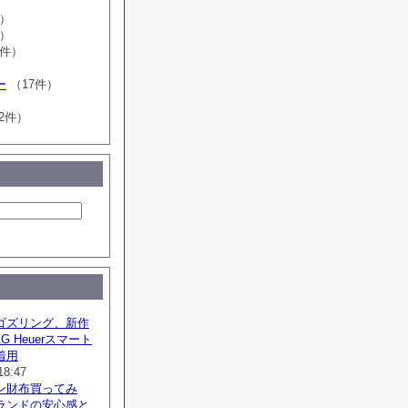
件）
件）
0件）
ー
（17件）
2件）
ゴズリング、新作
G Heuerスマート
着用
18:47
ン財布買ってみ
ランドの安心感と