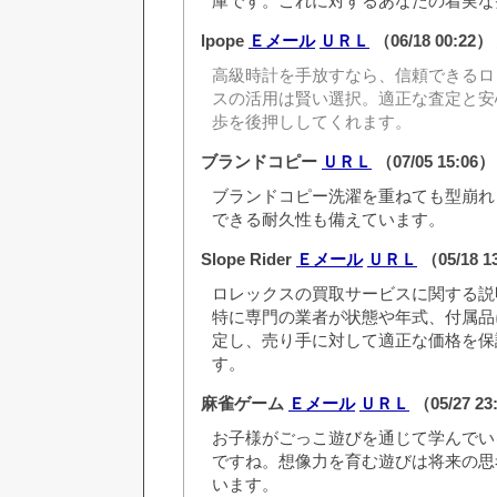
庫です。これに対するあなたの着実な
lpope
Ｅメール
ＵＲＬ
（06/18 00:22）
高級時計を手放すなら、信頼できるロ
スの活用は賢い選択。適正な査定と安
歩を後押ししてくれます。
ブランドコピー
ＵＲＬ
（07/05 15:06
ブランドコピー洗濯を重ねても型崩れ
できる耐久性も備えています。
Slope Rider
Ｅメール
ＵＲＬ
（05/18 1
ロレックスの買取サービスに関する説
特に専門の業者が状態や年式、付属品
定し、売り手に対して適正な価格を保
す。
麻雀ゲーム
Ｅメール
ＵＲＬ
（05/27 2
お子様がごっこ遊びを通じて学んでい
ですね。想像力を育む遊びは将来の思
います。