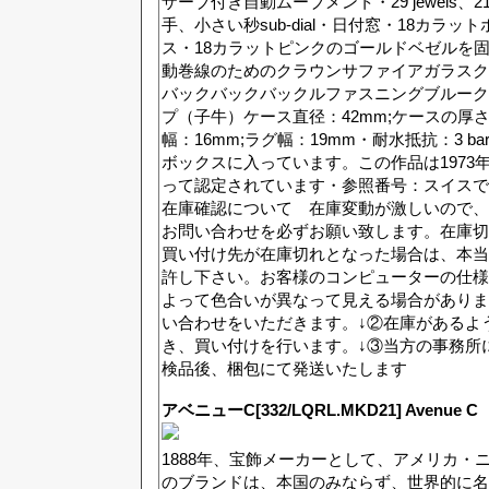
ザーブ付き自動ムーブメント・29 jewels、21
手、小さい秒sub-dial・日付窓・18カラ
ス・18カラットピンクのゴールドベゼルを
動巻線のためのクラウンサファイアガラスク
バックバックバックルファスニングブルーク
プ（子牛）ケース直径：42mm;ケースの厚さ：
幅：16mm;ラグ幅：19mm・耐水抵抗：3 
ボックスに入っています。この作品は1973
って認定されています・参照番号：スイスで作られ
在庫確認について 在庫変動が激しいので、
お問い合わせを必ずお願い致します。在庫切
買い付け先が在庫切れとなった場合は、本当
許し下さい。お客様のコンピューターの仕様
よって色合いが異なって見える場合がありま
い合わせをいただきます。↓②在庫があるよ
き、買い付けを行います。↓③当方の事務所
検品後、梱包にて発送いたします
アベニューC[332/LQRL.MKD21] Avenue C
1888年、宝飾メーカーとして、アメリカ・
のブランドは、本国のみならず、世界的に名