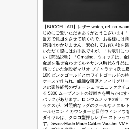
【BUCCELLATI】レザー watch, ref. no. waum
じめにご覧いただきありがとうございます！
当方で負担をさせて頂くので、お客様には商
費用はかかりません。安心してお買い物を楽
いただく際にはお手数ですが、「お取引につ
い【商品説明】「Ornatino」ウォッチは
金属を混ぜ合わせてルネサンス時代を作品に
感じていた創設者マリオ ブチャラティ氏に
18K ピンクゴールドとホワイトゴールドの
ケースで作られ、繊細な研磨とフィリグリー
スの家族経営のヴォーシェ マニュファクチ
る 5300 ムーブメントの複雑さを明らかに
バックがあります。ロジウムメッキの針、マ
ックスが、対照的なラグのクールなメタル 
ールセコンド カウンターと日付ウィンドウ
ダイヤルは、クロコ型押しレザー ストラッ
す。Swiss-Made Made Caliber Vaucher 