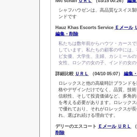
iwc schaff
ＵＲＬ
（03/15 00:26）
編集
シャフハウゼンは、高品質なスイス製
ンドです
Hauz Khas Escorts Service
Ｅメール
編集・削除
私たちは数年前からハウツ・カースで
しています。私たちの顧客の中には、
ビ女優、大学生、主婦、カシミールの
女性、ロシアの女の子、インドの女の
詳細比較
ＵＲＬ
（04/10 05:07）
編集
ロレックスと他の高級時計ブランドを
格やデザインだけでなく、品質、技術
信頼性、そして投資価値など、多角的
を考える必要があります。ロレックス
で優れており、それがロレックスが長
れ、選ばれ続ける理由です。
デリーのエスコート
Ｅメール
ＵＲＬ
（0
削除