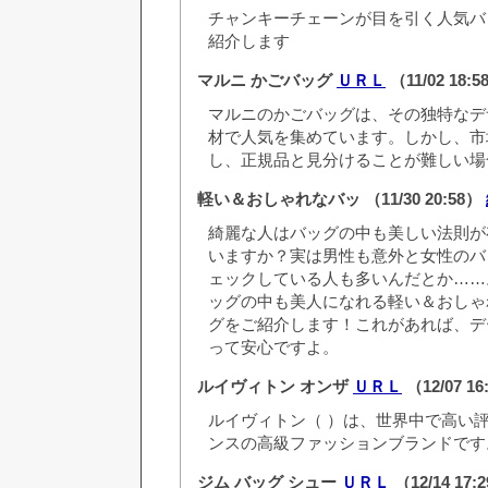
チャンキーチェーンが目を引く人気バ
紹介します
マルニ かごバッグ
ＵＲＬ
（11/02 18:
マルニのかごバッグは、その独特なデ
材で人気を集めています。しかし、市
し、正規品と見分けることが難しい場
軽い＆おしゃれなバッ
（11/30 20:58）
綺麗な人はバッグの中も美しい法則が
いますか？実は男性も意外と女性のバ
ェックしている人も多いんだとか……
ッグの中も美人になれる軽い＆おしゃ
グをご紹介します！これがあれば、デ
って安心ですよ。
ルイヴィトン オンザ
ＵＲＬ
（12/07 1
ルイヴィトン（ ）は、世界中で高い
ンスの高級ファッションブランドです
ジム バッグ シュー
ＵＲＬ
（12/14 17: