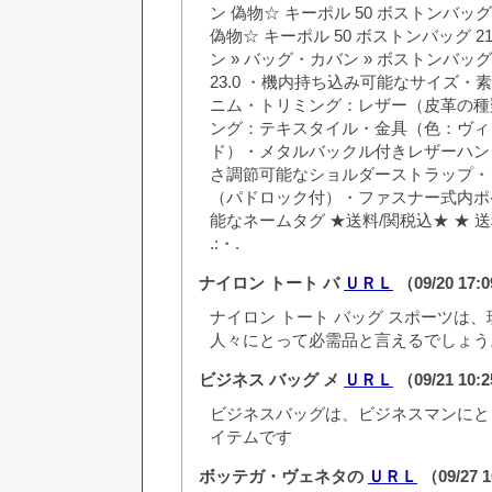
ン 偽物☆ キーポル 50 ボストンバッグ
偽物☆ キーポル 50 ボストンバッグ 2
ン » バッグ・カバン » ボストンバッグ商
23.0 ・機内持ち込み可能なサイズ・
ニム・トリミング：レザー（皮革の種
ング：テキスタイル・金具（色：ヴィ
ド）・メタルバックル付きレザーハン
さ調節可能なショルダーストラップ・
（パドロック付）・ファスナー式内ポ
能なネームタグ ★送料/関税込★ ★ 送料/関
.:・.
ナイロン トート バ
ＵＲＬ
（09/20 17:
ナイロン トート バッグ スポーツは
人々にとって必需品と言えるでしょう
ビジネス バッグ メ
ＵＲＬ
（09/21 10:
ビジネスバッグは、ビジネスマンにと
イテムです
ボッテガ・ヴェネタの
ＵＲＬ
（09/27 