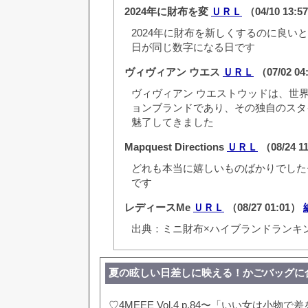
2024年に財布を変
ＵＲＬ
（04/10 13:
2024年に財布を新しくするのに良い
日が同じ数字になる日です
ヴィヴィアン ウエス
ＵＲＬ
（07/02 0
ヴィヴィアン ウエストウッドは、世
ョンブランドであり、その独自のスタ
魅了してきました
Mapquest Directions
ＵＲＬ
（08/24 1
どれも本当に嬉しいものばかりでした
です
レディースMe
ＵＲＬ
（08/27 01:01）
出典：ミニ財布×ハイブランドランキ
夏の眩しい日差しに映える！かごバッグに
♡4MEEE Vol.4 p.84〜「いい女は小