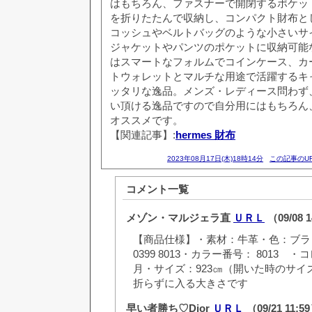
はもちろん、ファスナーで開閉するポケッ
を折りたたんで収納し、コンパクト財布と
コッシュやベルトバッグのような小さいサ
ジャケットやパンツのポケットに収納可能
はスマートなフォルムでコインケース、カ
トウォレットとマルチな用途で活躍するキ
ッタリな逸品。メンズ・レディース問わず
い頂ける逸品ですので自分用にはもちろん
オススメです。
【関連記事】:
hermes 財布
2023年08月17日(木)18時14分
この記事のU
コメント一覧
メゾン・マルジェラ直
ＵＲＬ
（09/08 
【商品仕様】・素材：牛革・色：ブラック
0399 8013・カラー番号： 8013 ・
月・サイズ：923㎝（開いた時のサ
折らずに入る大きさです
早い者勝ち♡Dior
ＵＲＬ
（09/21 11:5