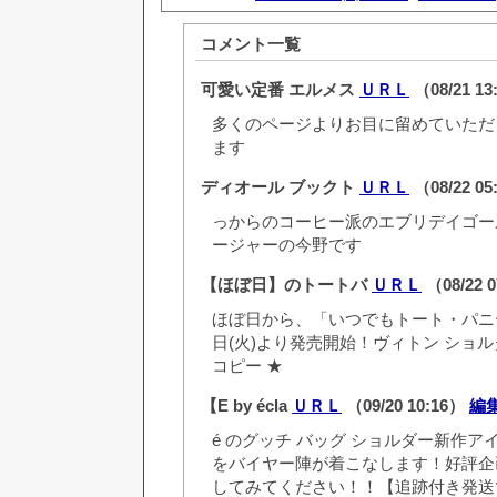
コメント一覧
可愛い定番 エルメス
ＵＲＬ
（08/21 1
多くのページよりお目に留めていただ
ます
ディオール ブックト
ＵＲＬ
（08/22 0
っからのコーヒー派のエブリデイゴ
ージャーの今野です
【ほぼ日】のトートバ
ＵＲＬ
（08/22 
ほぼ日から、「いつでもトート・パニー
日(火)より発売開始！ヴィトン ショ
コピー ★
【E by écla
ＵＲＬ
（09/20 10:16）
編
é のグッチ バッグ ショルダー新作
をバイヤー陣が着こなします！好評企
してみてください！！【追跡付き発送