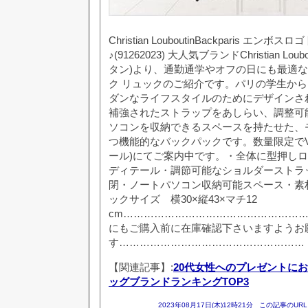
Christian LouboutinBackparis エンボ
♪(91262023) 大人気ブランドChristian L
タン)より、通勤通学やオフの日にも最適なBac
ク リュックのご紹介です。パリの学生か
ダンなライフスタイルのためにデザインされたB
補強されたストラップをあしらい、調整可
ソコンを収納できるスペースを持たせた、
つ機能的なバックパックです。数量限定でV
ール)にてご案内中です。・全体に型押し
ディテール・調節可能なショルダーストラ
閉・ノートパソコン収納可能スペース・素
ックサイズ 横30×縦43×マチ12
cm……………………………………………
にもご購入前に在庫確認下さいますようお
す………………………………………………
【関連記事】:
20代女性へのプレゼントに
ッグブランドランキングTOP3
2023年08月17日(木)12時21分
この記事のURL