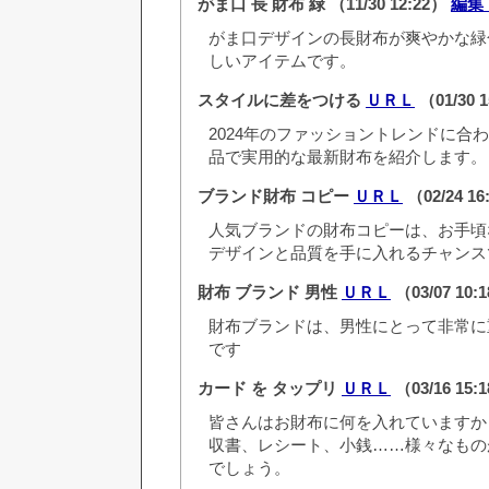
がま口 長 財布 緑
（11/30 12:22）
編集
がま口デザインの長財布が爽やかな緑
しいアイテムです。
スタイルに差をつける
ＵＲＬ
（01/30 
2024年のファッショントレンドに合
品で実用的な最新財布を紹介します。
ブランド財布 コピー
ＵＲＬ
（02/24 1
人気ブランドの財布コピーは、お手頃
デザインと品質を手に入れるチャンス
財布 ブランド 男性
ＵＲＬ
（03/07 10:
財布ブランドは、男性にとって非常に
です
カード を タップリ
ＵＲＬ
（03/16 15:
皆さんはお財布に何を入れていますか
収書、レシート、小銭……様々なもの
でしょう。