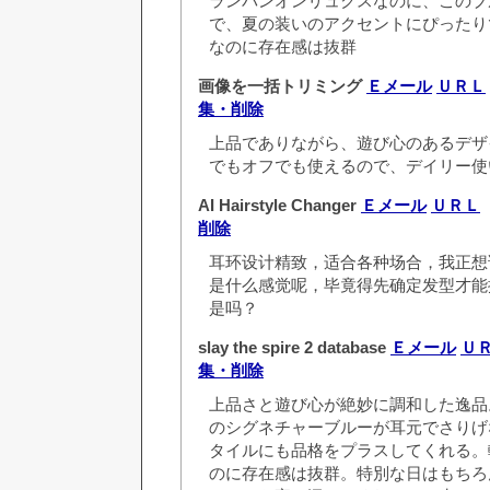
ランバンオンリュクスなのに、このブ
で、夏の装いのアクセントにぴったり
なのに存在感は抜群
画像を一括トリミング
Ｅメール
ＵＲＬ
集・削除
上品でありながら、遊び心のあるデザ
でもオフでも使えるので、デイリー使
AI Hairstyle Changer
Ｅメール
ＵＲＬ
（
削除
耳环设计精致，适合各种场合，我正想
是什么感觉呢，毕竟得先确定发型才能
是吗？
slay the spire 2 database
Ｅメール
Ｕ
集・削除
上品さと遊び心が絶妙に調和した逸品
のシグネチャーブルーが耳元でさりげ
タイルにも品格をプラスしてくれる。
のに存在感は抜群。特別な日はもちろ