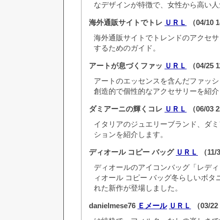
なデザインが特徴で、女性から高い人
海外通販サイトでトレ
ＵＲＬ
（04/10 
海外通販サイトでトレンドのアクセサ
するためのガイド。
アートが息づくファッ
ＵＲＬ
（04/25 
アートのエッセンスを含んだファッシ
創造的で個性的なアクセサリーを紹介
ダミアーニの輝くコレ
ＵＲＬ
（06/03 
イタリアのジュエリーブランド、ダミ
ションを紹介します。
ディオール コピー バッグ
ＵＲＬ
（11/3
ディオールのアイコンバッグ「レディ
ィオール コピー バッグ冬らしいボタ
れた新作が登場しました。
danielmese76
Ｅメール
ＵＲＬ
（03/22