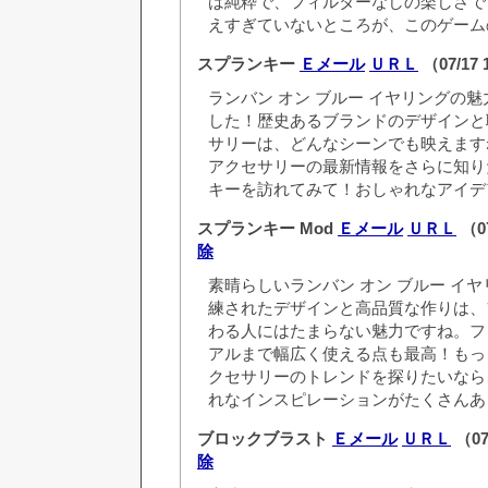
は純粋で、フィルターなしの楽しさで
えすぎていないところが、このゲーム
スプランキー
Ｅメール
ＵＲＬ
（07/17 
ランバン オン ブルー イヤリングの
した！歴史あるブランドのデザインと
サリーは、どんなシーンでも映えます
アクセサリーの最新情報をさらに知り
キーを訪れてみて！おしゃれなアイデ
スプランキー Mod
Ｅメール
ＵＲＬ
（07
除
素晴らしいランバン オン ブルー イ
練されたデザインと高品質な作りは、
わる人にはたまらない魅力ですね。フ
アルまで幅広く使える点も最高！もっ
クセサリーのトレンドを探りたいなら
れなインスピレーションがたくさんあ
ブロックブラスト
Ｅメール
ＵＲＬ
（07
除