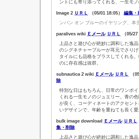
ントにも寄り添ってくれる、一生モノ
Image 2
ＵＲＬ
（05/01 18:05）
編集・
ンバン オン ブルーのイヤリング、本
paralives wiki
Ｅメール
ＵＲＬ
（05/27
上品さと遊び心が絶妙に調和した逸品
のシグネチャーブルーが耳元でさりげ
タイルにも品格をプラスしてくれる。
のに存在感は抜群。
subnautica 2 wiki
Ｅメール
ＵＲＬ
（05
除
特別な日はもちろん、日常のワンポイ
くれる一生モノのジュエリー。青の色
が良く、コーディネートのアクセント
いデザインで、年齢を重ねても長く愛
bulk image download
Ｅメール
ＵＲＬ
集・削除
上品さと遊び心が絶妙に調和した逸品