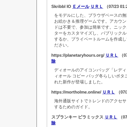
Skribbl IO
Ｅメール
ＵＲＬ
（07/23 01
をモデルにした、ブラウザベースの無
お絵かき＆推理ゲームです。アカウン
ドは不要で、参加は簡単です。ニック
ターをカスタマイズし、パブリックル
するか、プライベートルームを作成し
ださい。
https://planetaryhours.org/
ＵＲＬ
（07
除
ディオールのアイコンバッグ「レディ
ィオール コピー バッグ冬らしいボタ
れた新作が登場しました。
https://mortholme.online/
ＵＲＬ
（07/
海外通販サイトでトレンドのアクセサ
するためのガイド。
スプランキー ピラミックス
ＵＲＬ
（07
除