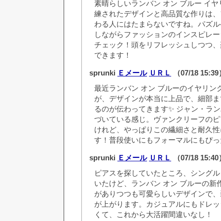
素晴らしいランバン オン ブルー イ
練されたデザインと高品質な作りは、
わる人にはたまらないですね。パズル
しながらファッションのインスピレー
チェック！頭をリフレッシュしつつ、
できます！
sprunki
Ｅメール
ＵＲＬ
（07/18 15:3
最近ランバン オン ブルーのイヤリン
が、デザインが本当に上品で、細部ま
るのが伝わってきます✨ ジャン・ラ
づいている感じ。ヴァンクリーフのピ
けれど、やっぱりこの繊細さと耐久性
す！普段使いにもフォーマルにもぴっ
sprunki
Ｅメール
ＵＲＬ
（07/18 15:4
ピアスを探していたところ、シングル
いたけど、ランバン オン ブルーの新作
がありつつも可愛らしいデザインで、
が上がります。カジュアルにもドレッ
くて、これから大活躍間違いなし！