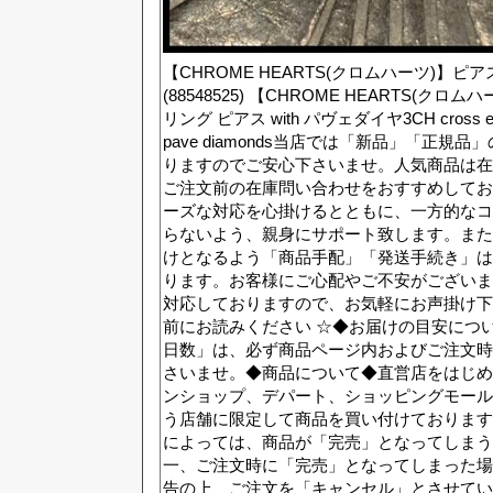
【CHROME HEARTS(クロムハーツ)】ピア
(88548525) 【CHROME HEARTS(クロ
リング ピアス with パヴェダイヤ3CH cross earrin
pave diamonds当店では「新品」「正規
りますのでご安心下さいませ。人気商品は在
ご注文前の在庫問い合わせをおすすめしてお
ーズな対応を心掛けるとともに、一方的なコ
らないよう、親身にサポート致します。また
けとなるよう「商品手配」「発送手続き」は
ります。お客様にご心配やご不安がございま
対応しておりますので、お気軽にお声掛け下
前にお読みください ☆◆お届けの目安につ
日数」は、必ず商品ページ内およびご注文時
さいませ。◆商品について◆直営店をはじめ
ンショップ、デパート、ショッピングモール
う店舗に限定して商品を買い付けております
によっては、商品が「完売」となってしまう
一、ご注文時に「完売」となってしまった場
告の上、ご注文を「キャンセル」とさせてい