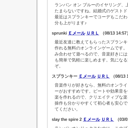
ランバン オン ブルーのイヤリング、
たまらないですね。結婚式のゲストド
最近はスプランキーでコーデもこだわ
分も上がります♪
sprunki
Ｅメール
ＵＲＬ
（08/13 14:5
最近友達に教えてもらったスプランキ
作れる無料のオンラインゲームです。
み合わせて遊べるので、音楽好きには
も簡単で気軽に楽しめます。気になる
ぞ。
スプランキー
Ｅメール
ＵＲＬ
（08/13 
音楽作りが好きなら、無料のオンライ
ーがおすすめです。ビートや効果音を
楽を作れるので、クリエイティブな楽
操作も分かりやすくて初心者も安心で
てください。
slay the spire 2
Ｅメール
ＵＲＬ
（03/0