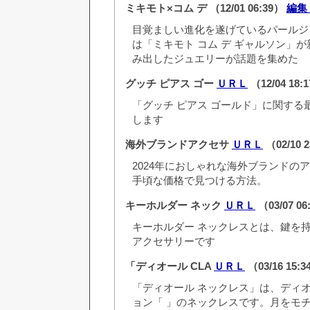
ミキモト×コム デ
（12/01 06:39）
編集
目覚ましい進化を遂げているパールジュ
は「ミキモト コム デ ギャルソン」
み出したジュエリーが話題を集めた
グッチ ピアス ゴー
ＵＲＬ
（12/04 18:
「グッチ ピアス ゴールド」に関する
します
海外ブランドアクセサ
ＵＲＬ
（02/10 
2024年におしゃれな海外ブランドの
手頃な価格で見つける方法。
キーホルダー ネック
ＵＲＬ
（03/07 0
キーホルダー ネックレスとは、鍵を
アクセサリーです
「ディオール CLA
ＵＲＬ
（03/16 15:
「ディオール ネックレス」は、ディ
ョン「 」のネックレスです。月をモ