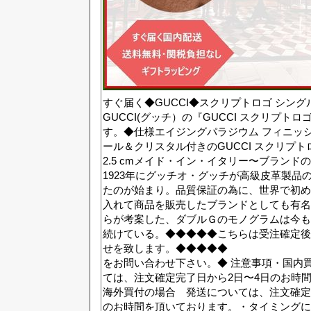
すぐ届く◆GUCCI◆スクリプトロゴ シングル ピ
GUCCI(グッチ）の『GUCCI スクリプトロ
す。◆仕様エイジングパラジウム フィニッシ
ール＆クリスタル付きのGUCCI スクリプ
2.5 cmメイド・イン・イタリー〜ブランドの
1923年にグッチオ・グッチが高級皮革製品
たのが始まり。品質保証の為に、世界で初め
入れて商品を販売したブランドとしても有名
らが考案した、ダブルＧのモノグラムは今も
続けている。◆◆◆◆◆こちらは受注確定後
せを致します。◆◆◆◆◆ 注文
をお問い合わせ下さい。◆ 注意事項・国内
ては、注文確定完了日から2日〜4日のお時
海外買付の場合 発送については、注文確定完
のお時間を頂いております。・タイミングに