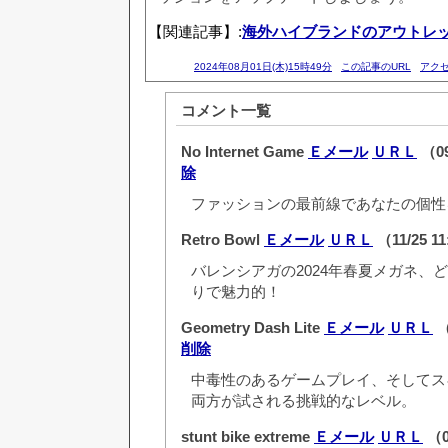
【関連記事】:
海外ハイブランドのアウトレ
2024年08月01日(木)15時49分
この記事のURL
アク
コメント一覧
No Internet Game
Ｅメール
ＵＲＬ
（09
除
ファッションの最前線であなたの個性
Retro Bowl
Ｅメール
ＵＲＬ
（11/25 1
バレンシアガの2024年春夏メガネ、
りで魅力的！
Geometry Dash Lite
Ｅメール
ＵＲＬ
（
削除
中毒性のあるゲームプレイ、そしてス
両方が試される挑戦的なレベル。
stunt bike extreme
Ｅメール
ＵＲＬ
（0