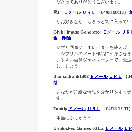
ださってありがとうございます。
私に
Ｅメール
ＵＲＬ
（04/08 00:13）
がお好きなら、もきっと気に入ってい
Ghibli Image Generator
Ｅメール
ＵＲ
集・削除
ジブリ画像ジェネレーターを使えば、
いジブリ風のアート作品に変身させる
いやすい画像ジェネレーターで、魔法
しましょう。
thomasfrank1803
Ｅメール
ＵＲＬ
（04
除
あなたが詳細な情報を分かりやすく伝
す。
Tubidy
Ｅメール
ＵＲＬ
（04/18 12:11
本当にありがとう
Unblocked Games 66 EZ
Ｅメール
Ｕ