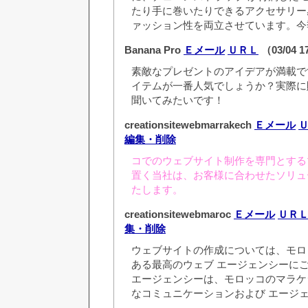
たり手に巻いたりできるアクセサリー
ァッション性を両立させています。今
Banana Pro
Ｅメール
ＵＲＬ
（03/04 1
素敵なプレゼントのアイデアが満載で
イテムが一番人気でしょうか？実際に
聞いてみたいです！
creationsitewebmarrakech
Ｅメール
編集・削除
コでのウェブサイト制作を専門とする
置く当社は、お客様に合わせたソリュ
たします。
creationsitewebmaroc
Ｅメール
ＵＲ
集・削除
ウェブサイトの作成については、モロ
ある最高のウェブ エージェンシーに
エージェンシーは、モロッコのマラケ
なコミュニケーションおよび エージ