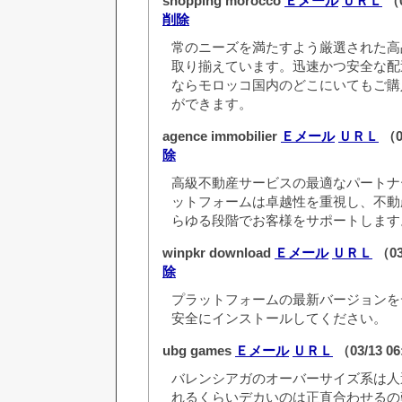
shopping morocco
Ｅメール
ＵＲＬ
（0
削除
常のニーズを満たすよう厳選された高
取り揃えています。迅速かつ安全な配
ならモロッコ国内のどこにいてもご購
ができます。
agence immobilier
Ｅメール
ＵＲＬ
（0
除
高級不動産サービスの最適なパートナ
ットフォームは卓越性を重視し、不動
らゆる段階でお客様をサポ​​ートします
winpkr download
Ｅメール
ＵＲＬ
（03
除
プラットフォームの最新バージョンを
安全にインストールしてください。
ubg games
Ｅメール
ＵＲＬ
（03/13 0
バレンシアガのオーバーサイズ系は人
れるくらいデカいのは正直合わせるの