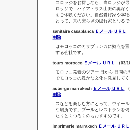
コロッジをお探しなら、当ロッジが最
ロッジで、ハイアトラス山脈の奥深く
をご体験ください。自然愛好家や本物
とって、真の安らぎの隠れ家となるで
sanitaire casablanca
Ｅメール
ＵＲＬ
（
削除
はモロッコのカサブランカに拠点を置
する会社です。
tours morocco
Ｅメール
ＵＲＬ
（03/1
モロッコ発着のツアー 日から 日間の
でモロッコの豊かな文化を発見してく
auberge marrakech
Ｅメール
ＵＲＬ
（0
削除
スなどを楽しむ方にとって、ウイール
な場所です。プールとレストランを備
たりとくつろぐのもおすすめです。
imprimerie marrakech
Ｅメール
ＵＲＬ