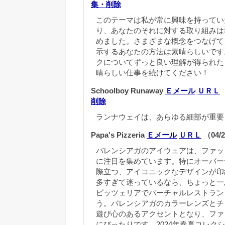
集・削除
このテーマは私が常に興味を持ってい
り、あなたのそれに対する取り組みは
めました。さまざまな概念をつなげて
示するあなたの方法は素晴らしいです
クについてずっと良い理解が得られた
晴らしい仕事を続けてください！
Schoolboy Runaway
Ｅメール
ＵＲＬ
（
削除
ランナウェイは、あらゆる細部が重要
Papa's Pizzeria
Ｅメール
ＵＲＬ
（04/2
バレンシアガのアイウェアは、ファッ
に注目を集めています。特にオーバー
際立つ、アイコニックなデザインが印
多すぎて迷っているなら、ちょっと一
ピッツェリアでバーチャルレストラン
う。バレンシアガのカラーレンズとチ
遊び心のあるアクセントとなり、ファ
にぴったりです。2024年春夏コレク