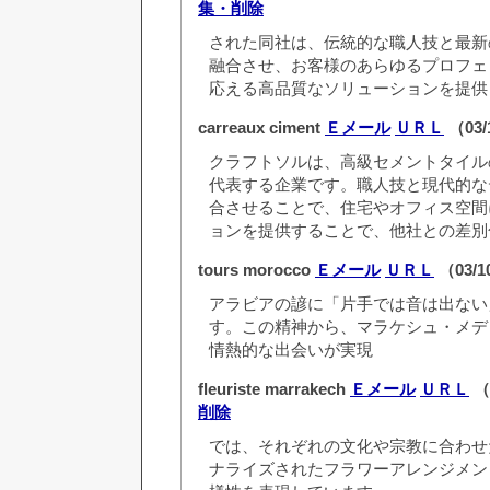
集・削除
された同社は、伝統的な職人技と最新
融合させ、お客様のあらゆるプロフェ
応える高品質なソリューションを提供
carreaux ciment
Ｅメール
ＵＲＬ
（03/
クラフトソルは、高級セメントタイル
代表する企業です。職人技と現代的な
合させることで、住宅やオフィス空間
ョンを提供することで、他社との差別
tours morocco
Ｅメール
ＵＲＬ
（03/1
アラビアの諺に「片手では音は出ない
す。この精神から、マラケシュ・メデ
情熱的な出会いが実現
fleuriste marrakech
Ｅメール
ＵＲＬ
（0
削除
では、それぞれの文化や宗教に合わせ
ナライズされたフラワーアレンジメン