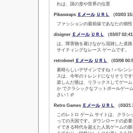
れは、国の形や世界の位置
Pikaswaps
Ｅメール
ＵＲＬ
（03/03 1
ファッションの最前線であなたの個性
disigner
Ｅメール
ＵＲＬ
（03/07 02:
は、障害物を避けながら混雑した道路
サイティングなレース ゲームです。
retrobowl
Ｅメール
ＵＲＬ
（03/08 00
素晴らしいデザインですね！バレンシ
スは、今年のトレンドになりそうです
楽しんだ後は、リラックスしてゲーム
か でクラシックなフットボールゲー
さい！🏈
Retro Games
Ｅメール
ＵＲＬ
（03/21 
このレトロ ゲーム サイトは、クラシ
っての天国です。ダウンロードの必要
イできる時代を超えた人気ゲームの膨