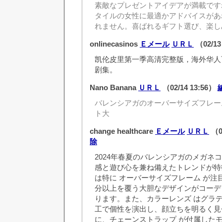
素敵なプレゼントアイデアが満載です
タイルの女性に最適かアドバイスがあ
れません。喜ばれるギフト選び、楽し
onlinecasinos
Ｅメール
ＵＲＬ
（02/13
凯伦皮里第一季高清完整版，海外华人
剧集。
Nano Banana
ＵＲＬ
（02/14 13:56）
バレンシアガのオーバーサイズフレー
ト大
change healthcare
Ｅメール
ＵＲＬ
（0
除
2024年春夏のバレンシアガのメガネ
感と遊び心を兼ね備えたトレンドが特
は特に オーバーサイズフレーム が注
分以上を覆う大胆なデザインがコーデ
ります。また、カラーレンズ はグラ
工で個性を演出し、顔立ちを明るく見
に、チェーンストラップ が付属した