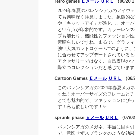
retro games
Ｅメール
ＵＲＬ
（06/20 
2024年春夏のバレンシアガのアイウ
ても興味深く拝見しました。象徴的な
や「キャットアイ」が進化し、オーバ
という点が印象的です。カラーレンズ
プも加わり、機能性とファッション性
素晴らしいですね。まるで、グラフィ
強い人気のレトロゲーム**のように
に合わせてアップデートされていると
アクセサリーではなく、自己表現のツ
際立つコレクションだと感じています
Cartoon Games
Ｅメール
ＵＲＬ
（06/
このバレンシアガの2024年春夏メガ
すね！オーバーサイズのフレームとチ
とても魅力的で、ファッションにぴっ
す！私も欲しいです！✨
sprunki phase
Ｅメール
ＵＲＬ
（07/02
バレンシアガのメガネ、本当に目を引
で、意図せずスプランクのような効果