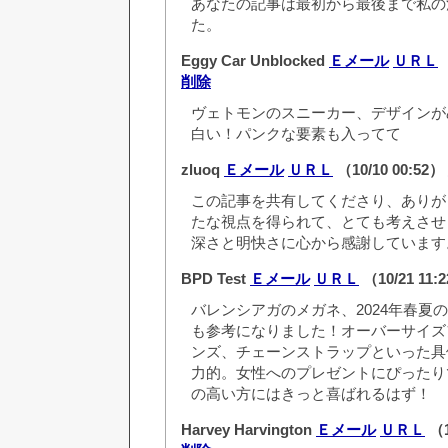
あなたの記事は最初から最後まで私の
た。
Eggy Car Unblocked
Ｅメール
ＵＲＬ
（
削除
ヴェトモンのスニーカー、デザインが
白い！パンクな要素も入ってて
zluoq
Ｅメール
ＵＲＬ
（10/10 00:52）
この記事を共有してくださり、ありが
たな視点を得られて、とても考えさせ
深さと明快さに心から感謝しています
BPD Test
Ｅメール
ＵＲＬ
（10/21 11:
バレンシアガのメガネ、2024年春夏
も参考になりました！オーバーサイズ
ンズ、チェーンストラップといった具
力的。女性へのプレゼントにぴったり
の高い方にはきっと喜ばれるはず！
Harvey Harvington
Ｅメール
ＵＲＬ
（1