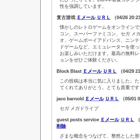
性を強調しています。
复古游戏
Ｅメール
ＵＲＬ
（04/26 20:
懐かしのレトロゲームをオンラインで
コン、スーパーファミコン、セガ メ
オ、ゲームボーイアドバンス、ニンテ
ドゲームなど、エミュレーターを使っ
お楽しみいただけます。最高の無料レ
ョンをぜひご体験ください。
Block Blast
Ｅメール
ＵＲＬ
（04/29 2
この投稿は本当に気に入りました。た
てくれてありがとう。とても貴重です
jaco barnold
Ｅメール
ＵＲＬ
（05/01 
セガ メガドライブ
guest posts service
Ｅメール
ＵＲＬ
（0
削除
ざまな概念をつなげて、整然とした形