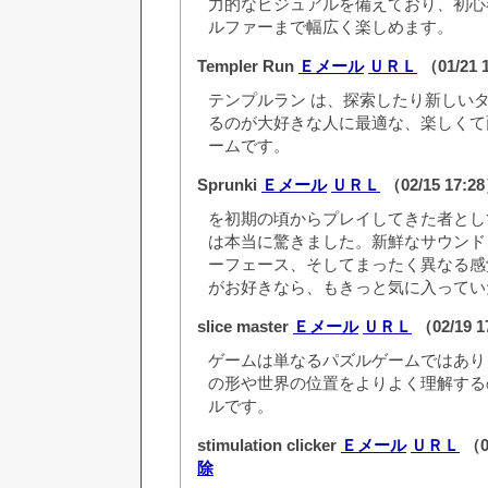
力的なビジュアルを備えており、初心
ルファーまで幅広く楽しめます。
Templer Run
Ｅメール
ＵＲＬ
（01/21 
テンプルラン は、探索したり新しい
るのが大好きな人に最適な、楽しくて
ームです。
Sprunki
Ｅメール
ＵＲＬ
（02/15 17:2
を初期の頃からプレイしてきた者とし
は本当に驚きました。新鮮なサウンド
ーフェース、そしてまったく異なる感
がお好きなら、もきっと気に入ってい
slice master
Ｅメール
ＵＲＬ
（02/19 
ゲームは単なるパズルゲームではあり
の形や世界の位置をよりよく理解する
ルです。
stimulation clicker
Ｅメール
ＵＲＬ
（0
除