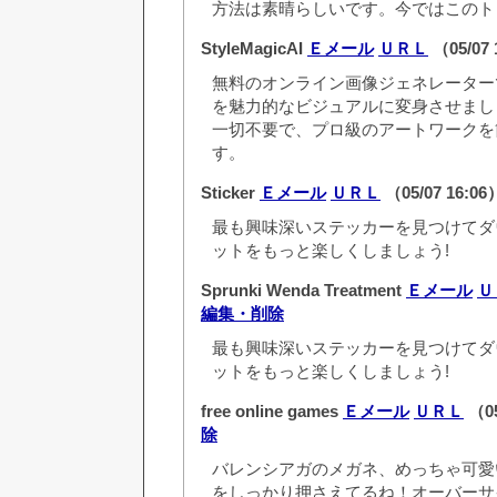
方法は素晴らしいです。今ではこのト
StyleMagicAI
Ｅメール
ＵＲＬ
（05/07 
無料のオンライン画像ジェネレーター
を魅力的なビジュアルに変身させまし
一切不要で、プロ級のアートワークを
す。
Sticker
Ｅメール
ＵＲＬ
（05/07 16:0
最も興味深いステッカーを見つけてダ
ットをもっと楽しくしましょう!
Sprunki Wenda Treatment
Ｅメール
Ｕ
編集・削除
最も興味深いステッカーを見つけてダ
ットをもっと楽しくしましょう!
free online games
Ｅメール
ＵＲＬ
（05
除
バレンシアガのメガネ、めっちゃ可愛
をしっかり押さえてるね！オーバーサ