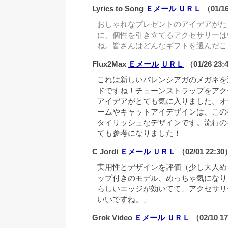
Lyrics to Song
Ｅメール
ＵＲＬ
（01/1
おしゃれなプレゼントのアイデアがた
に、個性を引き立てるアクセサリーは
ね。皆さんはどんなギフトを選んだこ
Flux2Max
Ｅメール
ＵＲＬ
（01/26 23
これは新しいバレンシアガのメガネを
ドですね！チェーンストラップをアク
アイデアがとても気に入りました。オ
ームやキャットアイデザインは、この
タイリッシュなデザインです。流行の
ても参考になりました！
C Jordi
Ｅメール
ＵＲＬ
（02/01 22:3
実用性とデザインを評価（少し大人め
ップ付きのモデル、めっちゃ気になり
らしいエッジが効いてて、アクセサリ
いいですね。」
Grok Video
Ｅメール
ＵＲＬ
（02/10 1