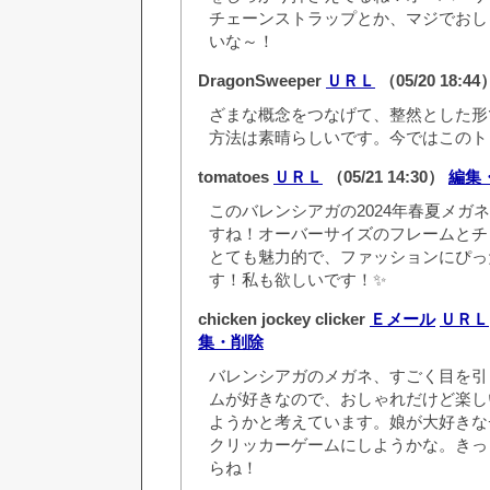
チェーンストラップとか、マジでおし
いな～！
DragonSweeper
ＵＲＬ
（05/20 18:4
ざまな概念をつなげて、整然とした形
方法は素晴らしいです。今ではこのト
tomatoes
ＵＲＬ
（05/21 14:30）
編集
このバレンシアガの2024年春夏メガ
すね！オーバーサイズのフレームとチ
とても魅力的で、ファッションにぴっ
す！私も欲しいです！✨
chicken jockey clicker
Ｅメール
ＵＲＬ
集・削除
バレンシアガのメガネ、すごく目を引
ムが好きなので、おしゃれだけど楽し
ようかと考えています。娘が大好きな
クリッカーゲームにしようかな。きっ
らね！