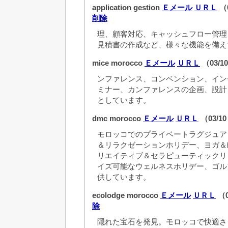
application gestion
Ｅメール
ＵＲＬ
（0
削除
理、顧客対応、キャッシュフロー管理
見積書の作成など、様々な機能を備え
mice morocco
Ｅメール
ＵＲＬ
（03/10
ンファレンス、コンベンション、イン
ミナー、カンファレンスの企画、設計
としています。
dmc morocco
Ｅメール
ＵＲＬ
（03/10
モロッコでのプライベートラグジュア
＆リラクゼーションホリデー、ヨガ＆
リエイティブ＆セラピューティックリ
イズ可能なウェルネスホリデー、ゴル
供しています。
ecolodge morocco
Ｅメール
ＵＲＬ
（0
除
隠れた宝石を発見。モロッコで快適さ