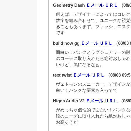
Geometry Dash
Ｅメール
ＵＲＬ
（08/0
例えば、デザイナーによってはコレク
数字を組み合わせて、ユニークな視覚
ることもあります。ファッショニスタ
です
build now gg
Ｅメール
ＵＲＬ
（08/03 
面白い！パンクとラグジュアリーの融
のコーデに取り入れたら絶対おしゃれ
いけど、気になるなぁ。
text twist
Ｅメール
ＵＲＬ
（08/03 09:
ヴェトモンのスニーカー、デザインが
白い！パンクな要素も入ってて
Higgs Audio V2
Ｅメール
ＵＲＬ
（08/0
がめっちゃ個性的で面白い！パンクな
段のコーデに取り入れたら絶対おしゃ
お高そうだ