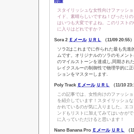
削除
スタイリッシュな女性向けファッショ
イド、素晴らしいですね！ぴったりの
はいつも大変ですよね。このリストの
に入りはどれですか？
Sora 2
Ｅメール
ＵＲＬ
（11/09 20:55
ソラ2はこれまでに作られた最も先進
ムです。オリジナルのソラのモメントに
のマイルストーンを達成し,同期され
レイクスルーの制御性で物理学的に正
ションをマスターします.
Poly Track
Ｅメール
ＵＲＬ
（11/10 23
この記事では、女性向けのファッショ
を紹介しています！スタイリッシュな
かれているのが気に入りました。エコ
ンドもリストに加えてみてはいかがで
に入っていただけると思います！
Nano Banana Pro
Ｅメール
ＵＲＬ
（11