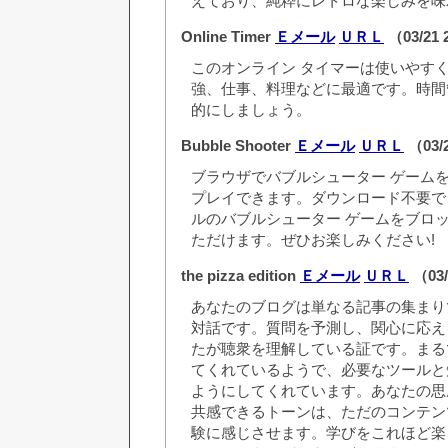
えており、純粋にレトロな楽しみを味
Online Timer
Ｅメール
ＵＲＬ
（03/21 
このオンライン タイマーは使いやす
強、仕事、料理などに最適です。時間
的にしましょう。
Bubble Shooter
Ｅメール
ＵＲＬ
（03/
ブラウザでバブルシューター ゲーム
プレイできます。ダウンロード不要で
ルのバブルシューター ゲームをブロ
ただけます。ぜひお楽しみください!
the pizza edition
Ｅメール
ＵＲＬ
（03/
あなたのブログは単なる記事の集まり
対話です。質問を予測し、関心に応え
たが聴衆を理解している証です。まる
てくれているようで、必要なツールと
ようにしてくれています。あなたの思
共感できるトーンは、ただのコンテン
験に感じさせます。学びをこれほど楽