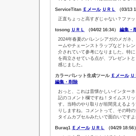
ServiceTitan
Ｅメール
ＵＲＬ
（03/13 
正直ちょっと高すぎじゃない？ファッ
tosong
ＵＲＬ
（04/02 16:34）
編集・
2024年春夏のバレンシアガのメガネ
ームやチェーンストラップなどトレン
介されていて参考になりました。特に
を両立させている点が、プレゼントと
感じました。
カラーパレット生成ツール
Ｅメール
Ｕ
編集・削除
おっと、これは昔懐かしいインターネ
記のコメント欄ですね！タイムスリッ
す。当時のやり取りが垣間見えるよう
りしますね。コメントって、その時の
タイムカプセルみたいで面白いですよ
Buraq1
Ｅメール
ＵＲＬ
（04/29 18:5