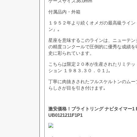
ケースサイズ36.0mm
付属品内・外箱
１９５２年より続くオメガの最高級ライン
ン』｡
星座を意味するこのラインは、ニューテン
の精度コンクールで圧倒的に優秀な成績を
史に彩られています。
こちらは限定２０本が生産されたリミテッ
ション １９８３.３０．０１｣｡
丁寧に肉抜きされたフルスケルトンのムー
らしさが目を引き付けます｡
激安価格！ブライトリング ナビタイマー1 B
UB0121211F1P1