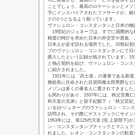
ことでしょう。最高のロケーションとメゾ
字にインスパイアされたファサードが、銀
クの1つとなるよう願っています」
ヴァシュロン・コンスタンタンと日本の物
19世紀のジュネーブは、すでに国際的な
精度の時計を求めた日本の外交官や貴族、
日本人が必ず訪れる場所でした。20世紀
ブのヴァシュロン・コンスタンタンにて日
購入したという記録が残されています。19
と独占契約を結び、ヴァシュロン・コンス
に紹介されました。
1921年には「武士道」の著者である新
務総長に任命された目賀田種太郎男爵など
メゾンは多くの著名人に愛されてきました
も関わりがあり、1937年には、秩父宮雍仁親王（
和天皇の兄弟）と節子妃殿下（「秩父宮妃
いる)がジュネーブのヴァシュロン・コン
訪問され、その際にゲストブックにサイン
1953年には、第125代天皇 (現 上皇陛下
ン・コンスタンタンブティックとマニュフ
れました。レオン・コンスタンタンの歓迎