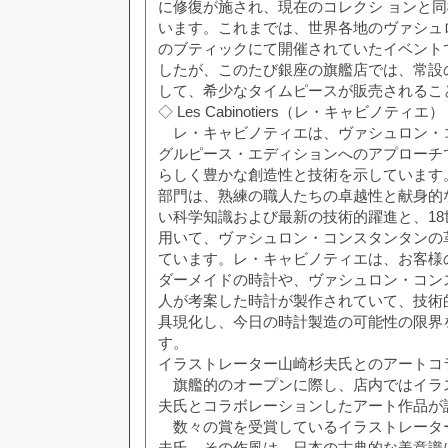
に修復が施され、現在のコレクシ ョンと
います。これまでは、世界各地のヴァシュ
のブティックにて開催されていたイベント
したが、このたび銀座の旗艦店では、常設のLes Co
して、希少なタイムピースが販売されるこ
◇ Les Cabinotiers（レ・キャビノティエ）
レ・キャビノティエは、ヴァシュロン・
グルピース・エディションへのアプローチ
らしく豊かな創造性と技術を示しています
部門は、熟練の職人たちの卓越性と献身的
い科学知識および最新の技術的躍進と、1
用いて、ヴァシュロン・コンスタンタンの
ています。レ・キャビノティエは、お客様
ダーメイドの時計や、ヴァシュロン・コン
人が考案した時計が製作されていて、技術
具現化し、今日の時計製造の可能性の限界
す。
イラストレーター山崎杉夫氏とのアートコ
旗艦的のオープンに際し、店内ではイラ
夫氏とコラボレーションしたアート作品が
数々の賞を受賞しているイラストレータ
夫氏。その作風は、日本の古典的な美意識