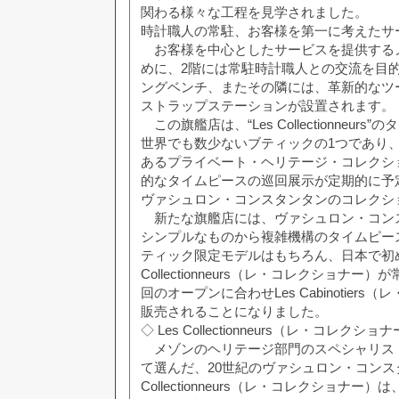
関わる様々な工程を見学されました。
時計職人の常駐、お客様を第一に考えたサ
お客様を中心としたサービスを提供する
めに、2階には常駐時計職人との交流を目
ングベンチ、またその隣には、革新的なツ
ストラップステーションが設置されます。
この旗艦店は、“Les Collectionneur
世界でも数少ないブティックの1つであり
あるプライベート・ヘリテージ・コレクシ
的なタイムピースの巡回展示が定期的に予
ヴァシュロン・コンスタンタンのコレクシ
新たな旗艦店には、ヴァシュロン・コン
シンプルなものから複雑機構のタイムピー
ティック限定モデルはもちろん、日本で初め
Collectionneurs（レ・コレクショナ
回のオープンに合わせLes Cabinotier
販売されることになりました。
◇ Les Collectionneurs（レ・コレクショ
メゾンのヘリテージ部門のスペシャリス
て選んだ、20世紀のヴァシュロン・コンスタ
Collectionneurs（レ・コレクショナ