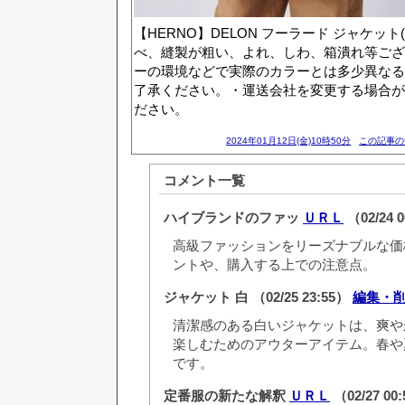
【HERNO】DELON フーラード ジャケット(9
べ、縫製が粗い、よれ、しわ、箱潰れ等ござ
ーの環境などで実際のカラーとは多少異なる
了承ください。・運送会社を変更する場合が
ださい。
2024年01月12日(金)10時50分
この記事の
コメント一覧
ハイブランドのファッ
ＵＲＬ
（02/24 
高級ファッションをリーズナブルな価
ントや、購入する上での注意点。
ジャケット 白
（02/25 23:55）
編集・
清潔感のある白いジャケットは、爽や
楽しむためのアウターアイテム。春や
です。
定番服の新たな解釈
ＵＲＬ
（02/27 00