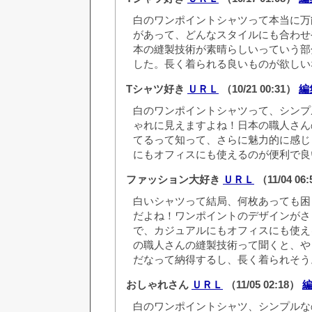
白のワンポイントシャツって本当に万
があって、どんなスタイルにも合わせ
本の縫製技術が素晴らしいっていう部
した。長く着られる良いものが欲しい
Tシャツ好き
ＵＲＬ
（10/21 00:31）
編
白のワンポイントシャツって、シンプ
ゃれに見えますよね！日本の職人さん
てるって知って、さらに魅力的に感じ
にもオフィスにも使えるのが便利で良
ファッション大好き
ＵＲＬ
（11/04 06
白いシャツって結局、何枚あっても困
だよね！ワンポイントのデザインがさ
で、カジュアルにもオフィスにも使え
の職人さんの縫製技術って聞くと、や
だなって納得するし、長く着られそう
おしゃれさん
ＵＲＬ
（11/05 02:18）
白のワンポイントシャツ、シンプルな