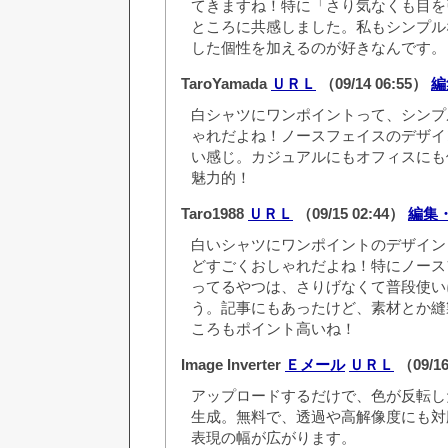
てきますね！特に「さり気なくも目を
ところに共感しました。私もシンプル
した個性を加えるのが好きなんです。
TaroYamada
ＵＲＬ
（09/14 06:55）
編
白シャツにワンポイントって、シンプ
ゃれだよね！ノースフェイスのデザイ
い感じ。カジュアルにもオフィスにも
魅力的！
Taro1988
ＵＲＬ
（09/15 02:44）
編集
白いシャツにワンポイントのデザイン
どすごくおしゃれだよね！特にノース
ってるやつは、さりげなくて普段使い
う。記事にもあったけど、素材とか縫
ころもポイント高いね！
Image Inverter
Ｅメール
ＵＲＬ
（09/16
アップロードするだけで、色が反転し
生成。無料で、透過や高解像度にも対
表現の幅が広がります。