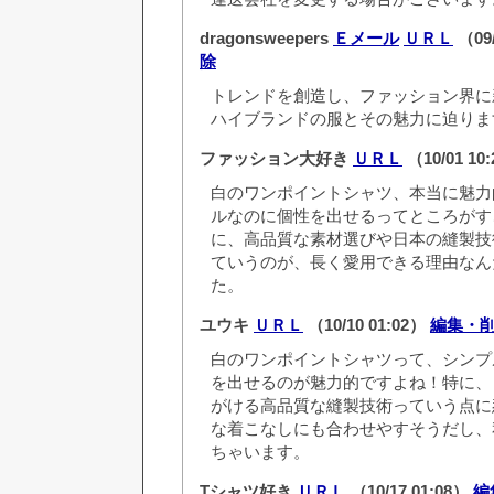
dragonsweepers
Ｅメール
ＵＲＬ
（09/
除
トレンドを創造し、ファッション界に
ハイブランドの服とその魅力に迫りま
ファッション大好き
ＵＲＬ
（10/01 10
白のワンポイントシャツ、本当に魅力
ルなのに個性を出せるってところがす
に、高品質な素材選びや日本の縫製技
ていうのが、長く愛用できる理由なん
た。
ユウキ
ＵＲＬ
（10/10 01:02）
編集・
白のワンポイントシャツって、シンプ
を出せるのが魅力的ですよね！特に、
がける高品質な縫製技術っていう点に
な着こなしにも合わせやすそうだし、
ちゃいます。
Tシャツ好き
ＵＲＬ
（10/17 01:08）
編