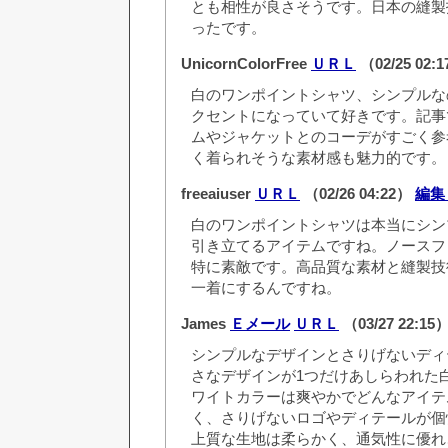
とも相性が良さそうです。日本の縫製
ったです。
UnicornColorFree
ＵＲＬ
（02/25 02:
白のワンポイントシャツ、シンプルな
クセントになっていて好きです。記事
ムやジャケットとのコーデがすごく参
く着られそうな素材感も魅力的です。
freeaiuser
ＵＲＬ
（02/26 04:22）
編集
白のワンポイントシャツは本当にシン
引き立てるアイテムですね。ノースフ
特に素敵です。高品質な素材と縫製技
一着にするんですね。
James
Ｅメール
ＵＲＬ
（03/27 22:15
シンプルなデザインとさりげないディ
さなデザインが1つだけあしらわれた
ワイトカラーは爽やかでどんなアイテ
く、さりげないロゴやディテールが個
上質な生地は柔らかく、通気性に優れ