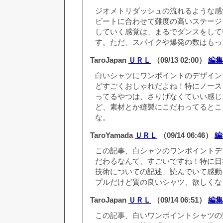
ジオメトリダッシュの流れるような感
ビートに合わせて難度の高いステージ
していく感覚は、まるでダンスをして
す。ただ、スパイクや爆発の数はもっ
TaroJapan
ＵＲＬ
（09/13 02:00）
編集
白いシャツにワンポイントのデザイン
どすごくおしゃれだよね！特にノース
ってるやつは、さりげなくていい感じ
ど、素材とか縫製にこだわってるとこ
な。
TaroYamada
ＵＲＬ
（09/14 06:46）
編
この記事、白シャツのワンポイントデ
だわるなんて、すごいですね！特に日
技術についての記述、読んでいて感動
プルだけど質の良いシャツ、欲しくな
TaroJapan
ＵＲＬ
（09/14 06:51）
編集
この記事、白いワンポイントシャツの