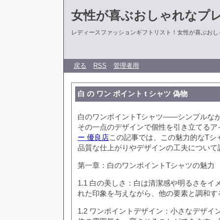
女性が喜ぶおしゃれなプ
レディースファッションギフトリスト！女性が喜ぶおし
戻る
RSS
管理者用
白 の ワン ポイント t シャツ 偽物
白のワンポイントTシャツ――シンプルな
その一点のデザインで個性を引き立てるア
ー 優良店
この記事では、この魅力的なTシ
品質な仕上がりやデザインの工夫について
第一章：白のワンポイントTシャツの魅力
1.1 白の美しさ：白は清潔感や明るさを
れた印象を与えながら、他の要素と調和す
1.2 ワンポイントデザイン：小さなデザイ