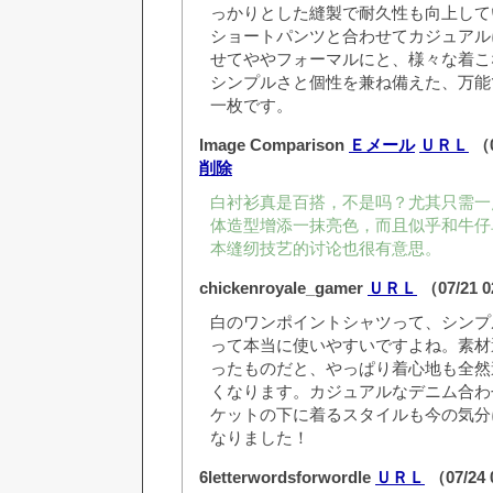
っかりとした縫製で耐久性も向上して
ショートパンツと合わせてカジュアル
せてややフォーマルにと、様々な着こ
シンプルさと個性を兼ね備えた、万能
一枚です。
Image Comparison
Ｅメール
ＵＲＬ
（0
削除
白衬衫真是百搭，不是吗？尤其只需一
体造型增添一抹亮色，而且似乎和牛仔
本缝纫技艺的讨论也很有意思。
chickenroyale_gamer
ＵＲＬ
（07/21 
白のワンポイントシャツって、シンプ
って本当に使いやすいですよね。素材
ったものだと、やっぱり着心地も全然
くなります。カジュアルなデニム合わ
ケットの下に着るスタイルも今の気分
なりました！
6letterwordsforwordle
ＵＲＬ
（07/24 