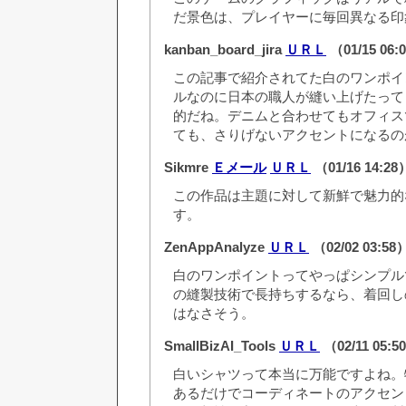
だ景色は、プレイヤーに毎回異なる印
kanban_board_jira
ＵＲＬ
（01/15 06
この記事で紹介されてた白のワンポイ
ルなのに日本の職人が縫い上げたって
的だね。デニムと合わせてもオフィス
ても、さりげないアクセントになるの
Sikmre
Ｅメール
ＵＲＬ
（01/16 14:2
この作品は主題に対して新鮮で魅力的
す。
ZenAppAnalyze
ＵＲＬ
（02/02 03:58
白のワンポイントってやっぱシンプル
の縫製技術で長持ちするなら、着回し
はなさそう。
SmallBizAI_Tools
ＵＲＬ
（02/11 05:
白いシャツって本当に万能ですよね。
あるだけでコーディネートのアクセン