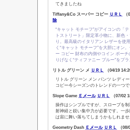
てきましたね
Tiffany&Co スーパー コピー
ＵＲＬ
（0
除
“キャット モチーフ”がアイコンの「
トストリート」限定革小物に、新色・
り。最高級のイタリアン レザーを使
く“キャット モチーフ”を大胆にオン
ー コピー 財布の内側やコイン ポー
りげなく“ティファニー ブルー”をプ
リトル グリーン メ
ＵＲＬ
（04/19 14:
リトル グリーン メン パンツ レディ
コピー今シーズンのトレンドの一つで
Slope Game
Ｅメール
ＵＲＬ
（07/02 
操作はシンプルですが、スロープを制
射神経と鋭い集中力が必要です。一歩
は宙に舞い落ちてしまうかもしれませ
Geometry Dash
Ｅメール
ＵＲＬ
（08/0