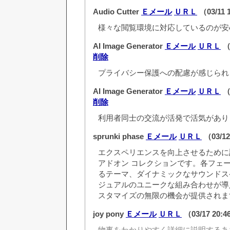
Audio Cutter
Ｅメール
ＵＲＬ
（03/11 
様々な閲覧環境に対応しているのが安
AI Image Generator
Ｅメール
ＵＲＬ
（0
削除
プライバシー保護への配慮が感じられ
AI Image Generator
Ｅメール
ＵＲＬ
（0
削除
利用者同士の交流が活発で活気があり
sprunki phase
Ｅメール
ＵＲＬ
（03/12
エクスペリエンスを向上させるために
アドオン コレクションです。各フェ
るテーマ、ダイナミックなサウンドス
ジュアルのユニークな組み合わせが導
スタマイズの無限の機会が提供されま
joy pony
Ｅメール
ＵＲＬ
（03/17 20:
物事をわかりやすく詳細に説明するあ