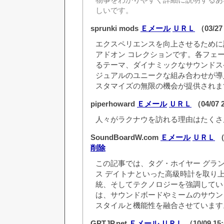
しいです。
sprunki mods
Ｅメール
ＵＲＬ
（03/27
エクスペリエンスを向上させるために
アドオン コレクションです。各フェ
るテーマ、ダイナミックなサウンドス
ジュアルのユニークな組み合わせが導
スタマイズの無限の機会が提供されま
piperhoward
Ｅメール
ＵＲＬ
（04/07 
人々がラクナウを訪れる理由はたくさ
SoundBoardW.com
Ｅメール
ＵＲＬ
（0
削除
この記事では、タグ・ホイヤー グラ
ス デイトナといった高級時計を取り
統、そしてテクノロジーを強調してい
は、サウンドボードやミームのサウン
スタイルと機能性を融合させています
GPTJP.net
Ｅメール
ＵＲＬ
（10/09 15