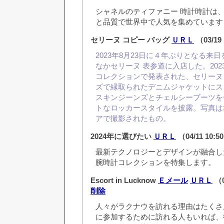
シャネルのティファニー 時計時計は
と品質で世界中で人気を集めています
セリーヌ コピー バッグ
ＵＲＬ
（03/19
2023年8月23日に４年ぶりとなる来
なかセリーヌ 表参道に入店した。20
コレクションで発表された、セリーヌ 
ズで縁取られたデニムジャケットにス
スキンジーンズとチェルシーブーツを
トなロッカースタイルを披露。写真は
アで撮影されたもの。
2024年に選びたい
ＵＲＬ
（04/11 10:
最新テクノロジーとデザインが融合した
腕時計コレクションを特集します。
Escort in Lucknow
Ｅメール
ＵＲＬ
（0
削除
人々がラクナウを訪れる理由はたくさ
に参加するために訪れる人もいれば、