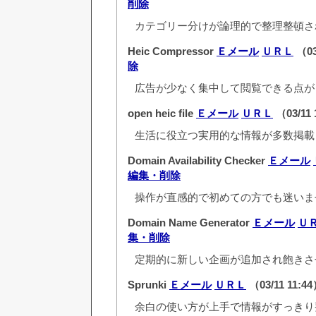
削除
カテゴリー分けが論理的で整理整頓さ
Heic Compressor
Ｅメール
ＵＲＬ
（03
除
広告が少なく集中して閲覧できる点が
open heic file
Ｅメール
ＵＲＬ
（03/11 
生活に役立つ実用的な情報が多数掲載
Domain Availability Checker
Ｅメール
編集・削除
操作が直感的で初めての方でも迷いま
Domain Name Generator
Ｅメール
Ｕ
集・削除
定期的に新しい企画が追加され飽きさ
Sprunki
Ｅメール
ＵＲＬ
（03/11 11:4
余白の使い方が上手で情報がすっきり