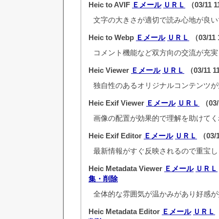
Heic to AVIF
Ｅメール
ＵＲＬ
（03/11 
文字の大きさが適切で読み心地が良い
Heic to Webp
Ｅメール
ＵＲＬ
（03/11 
コメント機能など双方向の交流が充実
Heic Viewer
Ｅメール
ＵＲＬ
（03/11 1
独自性のあるオリジナルコンテンツが
Heic Exif Viewer
Ｅメール
ＵＲＬ
（03/
画像の配置が効果的で理解を助けてく
Heic Exif Editor
Ｅメール
ＵＲＬ
（03/1
最新情報がすぐ反映されるので重宝し
Heic Metadata Viewer
Ｅメール
ＵＲＬ
集・削除
全体的な雰囲気が温かみがあり好感が
Heic Metadata Editor
Ｅメール
ＵＲＬ