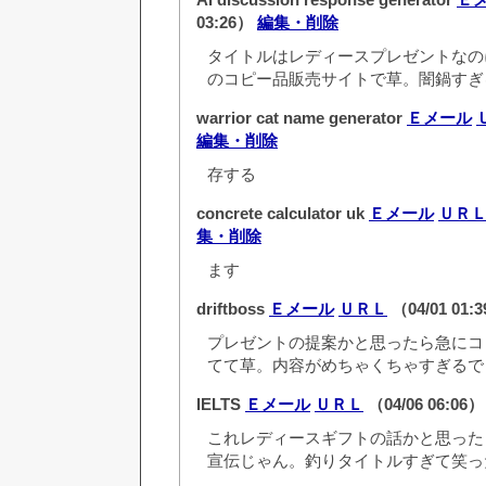
03:26）
編集・削除
タイトルはレディースプレゼントなの
のコピー品販売サイトで草。闇鍋すぎ
warrior cat name generator
Ｅメール
編集・削除
存する
concrete calculator uk
Ｅメール
ＵＲ
集・削除
ます
driftboss
Ｅメール
ＵＲＬ
（04/01 01:
プレゼントの提案かと思ったら急にコ
てて草。内容がめちゃくちゃすぎるで
IELTS
Ｅメール
ＵＲＬ
（04/06 06:06
これレディースギフトの話かと思った
宣伝じゃん。釣りタイトルすぎて笑っ