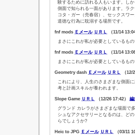
験するために訪れる人もいます。しか
側面で知られる一面があります。ラク
コタ・ガー（売春宿）、セックスワー
道徳な行為に耽溺する場所です。
fnf mods
Ｅメール
ＵＲＬ
（11/14 13:
まさにこれが私が必要としているもの
fnf mods
Ｅメール
ＵＲＬ
（11/14 13:
まさにこれが私が必要としているもの
Geometry dash
Ｅメール
ＵＲＬ
（12/2
これにより、人生のさまざまな側面に
考と計画スキルが養われます。
Slope Game
ＵＲＬ
（12/26 17:42）
編
グランド カレラがさまざまな場面で
シュなアクセサリーとなるのは、どの
らでしょうか?
Heic to JPG
Ｅメール
ＵＲＬ
（03/11 1