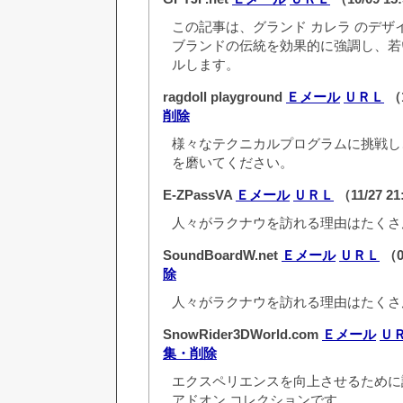
この記事は、グランド カレラ のデザ
ブランドの伝統を効果的に強調し、若
ルします。
ragdoll playground
Ｅメール
ＵＲＬ
（1
削除
様々なテクニカルプログラムに挑戦し
を磨いてください。
E-ZPassVA
Ｅメール
ＵＲＬ
（11/27 2
人々がラクナウを訪れる理由はたくさ
SoundBoardW.net
Ｅメール
ＵＲＬ
（0
除
人々がラクナウを訪れる理由はたくさ
SnowRider3DWorld.com
Ｅメール
Ｕ
集・削除
エクスペリエンスを向上させるために
アドオン コレクションです。